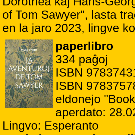
Dorothea kaj Hans-Georg
of Tom Sawyer", lasta tr
en la jaro 2023, lingve ko
paperlibro
334 paĝoj
ISBN 97837431
ISBN 97837578
eldonejo "Boo
aperdato: 28.0
Lingvo: Esperanto