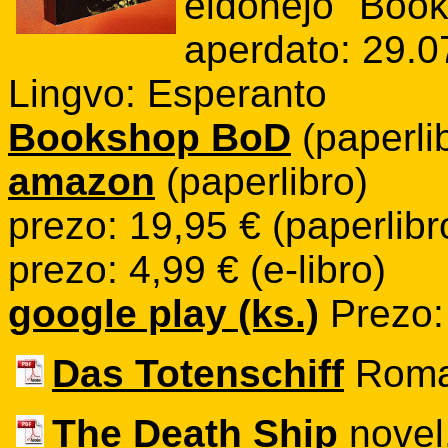
eldonejo "Boo
aperdato: 29.0
Lingvo: Esperanto
Bookshop BoD
(paperlib
amazon
(paperlibro)
prezo: 19,95 € (paperlibr
prezo: 4,99 € (e-libro)
google play (ks.)
Prezo:
Das Totenschiff
Roman
The Death Ship
novel,