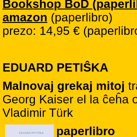
Bookshop BoD (paperlib
amazon
(paperlibro)
prezo: 14,95 € (paperlibr
EDUARD PETIŜKA
Malnovaj grekaj mitoj
tr
Georg Kaiser el la ĉeĥa or
Vladimir Türk
paperlibro