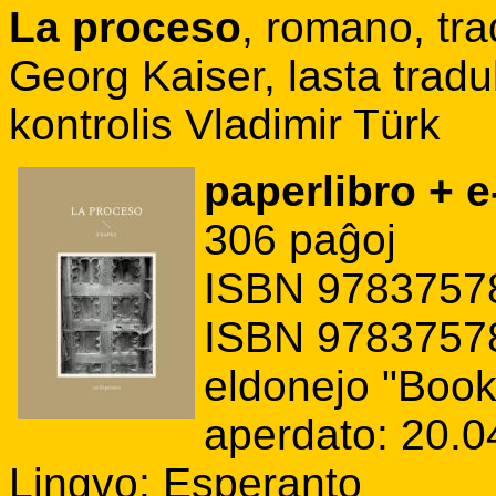
La proceso
, romano, tr
Georg Kaiser, lasta tradu
kontrolis Vladimir Türk
paperlibro + e
306 paĝoj
ISBN 97837578
ISBN 97837578
eldonejo "Boo
aperdato: 20.0
Lingvo: Esperanto