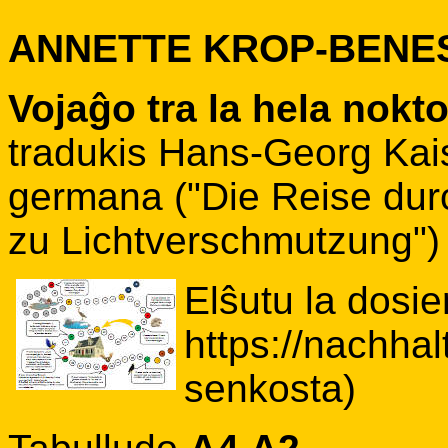
ANNETTE KROP-BENE
Vojaĝo tra la hela nokt
tradukis Hans-Georg Kais
germana ("Die Reise durch
zu Lichtverschmutzung")
Elŝutu la dosie
https://nachhal
senkosta)