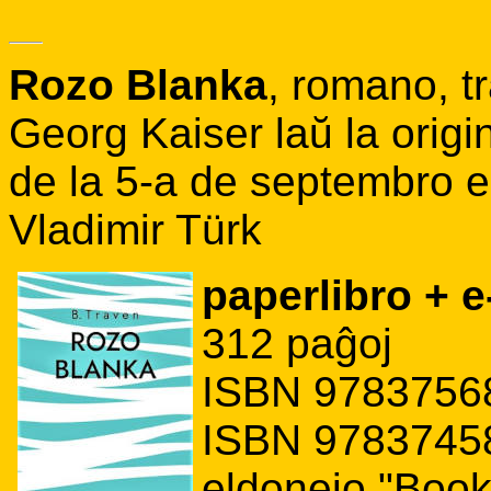
Rozo Blanka
, romano, t
Georg Kaiser laŭ la origi
de la 5-a de septembro en
Vladimir Türk
paperlibro + e
312 paĝoj
ISBN 97837568
ISBN 97837458
eldonejo "Boo