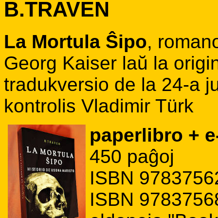
B.TRAVEN
La Mortula Ŝipo
, romano
Georg Kaiser laŭ la origin
tradukversio de la 24-a ju
kontrolis Vladimir Türk
paperlibro + e
450 paĝoj
ISBN 97837562
ISBN 97837568