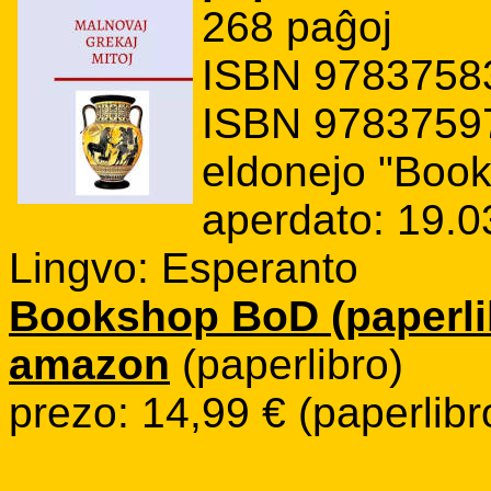
268 paĝoj
ISBN 97837583
ISBN 97837597
eldonejo "Boo
aperdato: 19.0
Lingvo: Esperanto
Bookshop BoD (paperlib
amazon
(paperlibro)
prezo: 14,99 € (paperlibro