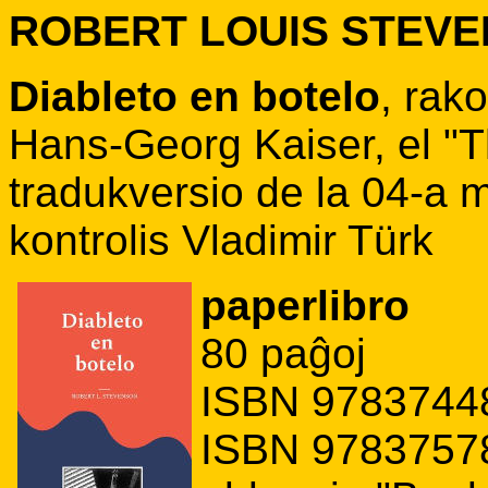
ROBERT LOUIS STEV
Diableto en botelo
, rak
Hans-Georg Kaiser, el "Th
tradukversio de la 04-a m
kontrolis Vladimir Türk
paperlibro
80 paĝoj
ISBN 97837448
ISBN 97837578