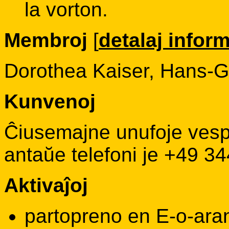
la vorton.
Membroj
[
detalaj infor
Dorothea Kaiser, Hans-G
Kunvenoj
Ĉiusemajne unufoje vespe
antaŭe telefoni je +49 34
Aktivaĵoj
partopreno en E-o-aran