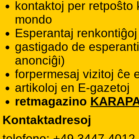
kontaktoj per retpoŝto 
mondo
Esperantaj renkontiĝoj
gastigado de esperanti
anonciĝi)
forpermesaj vizitoj ĉe 
artikoloj en E-gazetoj
retmagazino
KARAP
Kontaktadresoj
telefono: +49 3447 4012