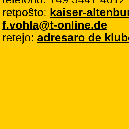
retpoŝto:
kaiser-altenbu
f.vohla@t-online.de
retejo:
adresaro de kl