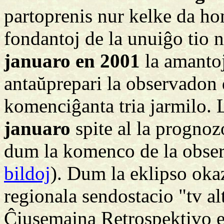
partoprenis nur kelke da ho
fondantoj de la unuiĝo tio n
januaro en 2001
la amanto
antaŭprepari la observadon 
komenciĝanta tria jarmilo. 
januaro
spite al la prognoz
dum la komenco de la obser
bildoj
). Dum la eklipso okaz
regionala sendostacio "tv al
Ĉiusemajna Retrospektivo el