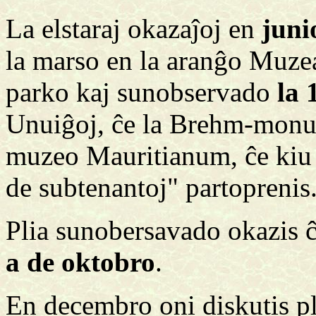
La elstaraj okazaĵoj en
jun
la marso en la aranĝo Muz
parko kaj sunobservado
la 
Unuiĝoj, ĉe la Brehm-monu
muzeo Mauritianum, ĉe kiu 
de subtenantoj" partoprenis
Plia sunobersavado okazis 
a de oktobro
.
En decembro oni diskutis pli