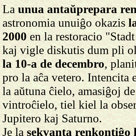
La
unua antaŭprepara re
astronomia unuiĝo okazis
l
2000
en la restoracio "Stad
kaj vigle diskutis dum pli ol
la 10-a de decembro
, plan
pro la aĉa vetero. Intencita 
la aŭtuna ĉielo, amasiĝoj de 
vintroĉielo, tiel kiel la ob
Jupitero kaj Saturno.
Je la
sekvanta renkontiĝo 