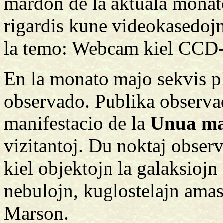
mardon de la aktuala monato.
rigardis kune videokasedojn
la temo: Webcam kiel CCD-
En la monato majo sekvis p
observado. Publika observad
manifestacio de la
Unua ma
vizitantoj. Du noktaj obser
kiel objektojn la galaksiojn
nebulojn, kuglostelajn amasi
Marson.