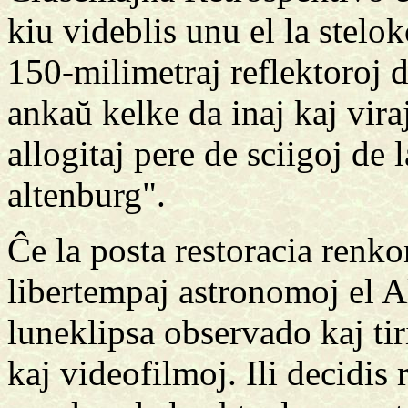
kiu videblis unu el la stel
150-milimetraj reflektoroj 
ankaŭ kelke da inaj kaj viraj
allogitaj pere de sciigoj de 
altenburg".
Ĉe la posta restoracia renk
libertempaj astronomoj el Al
luneklipsa observado kaj tiri
kaj videofilmoj. Ili decidis