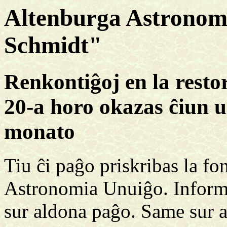
Altenburga Astronom
Schmidt"
Renkontiĝoj en la resto
20-a horo okazas ĉiun 
monato
Tiu ĉi paĝo priskribas la f
Astronomia Unuiĝo. Inform
sur aldona paĝo. Same sur 